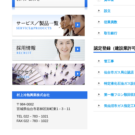
設立
従業員数
取引銀行
認定登録（建設業許
管工事
仙台市ガス局公認店
特定液化石油ガス設
第一種フロン類回収
村上冷熱興業株式会社
〒984-0002
気仙沼市ガス指定工
宮城県仙台市若林区卸町東1－3－11
TEL 022－783－1021
FAX 022－783－1022