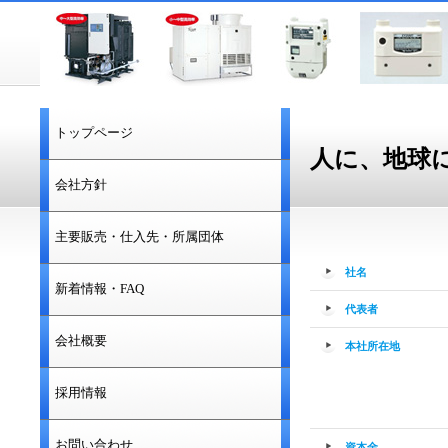
トップページ
人に、地球
会社方針
主要販売・仕入先・所属団体
社名
新着情報・FAQ
代表者
会社概要
本社所在地
採用情報
お問い合わせ
資本金