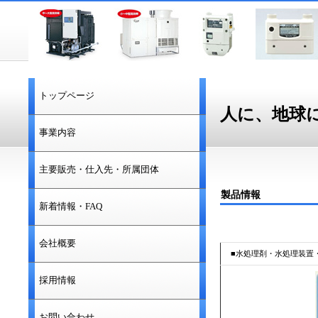
トップページ
人に、地球
事業内容
主要販売・仕入先・所属団体
製品情報
新着情報・FAQ
会社概要
■水処理剤・水処理装置
採用情報
お問い合わせ